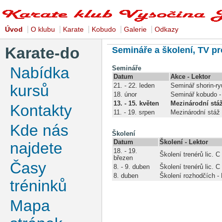
|
|
|
|
|
Úvod
O klubu
Karate
Kobudo
Galerie
Odkazy
Karate-do
Semináře a školení, TV p
Nabídka
Semináře
Datum
Akce - Lektor
kursů
21. - 22. leden
Seminář shorin-r
18. únor
Seminář kobudo -
13. - 15. květen
Mezinárodní stá
Kontakty
11. - 19. srpen
Mezinárodní stáž
Kde nás
Školení
Datum
Školení - Lektor
najdete
18. - 19.
Školení trenérů lic. C 
březen
Časy
8. - 9. duben
Školení trenérů lic. C 
8. duben
Školení rozhodčích -
tréninků
Mapa