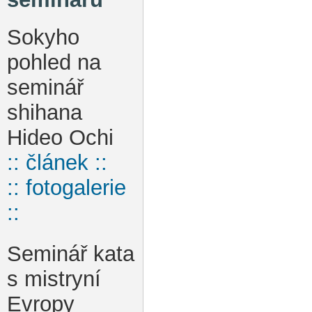
Sokyho
pohled na
seminář
shihana
Hideo Ochi
:: článek ::
:: fotogalerie
::
Seminář kata
s mistryní
Evropy