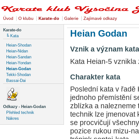
|
|
|
|
Úvod
O klubu
Karate-do
Galerie
Zajímavé odkazy
Karate-do
Heian Godan
╚ Kata
Heian-Shodan
Vznik a význam kat
Heian-Nidan
Heian-Sandan
Kata Heian-5 vznikla
Heian-Yondan
Heian-Godan
Tekki-Shodan
Charakter kata
Bassai-Dai
Poslední kata v řadě 
jednoho přemístění s
zblízka a nalezneme 
Odkazy - Heian-Godan
Přehled technik
technik lze jmenovat 
Nákres
se procvičují všechny 
pozice rukou mizu-na